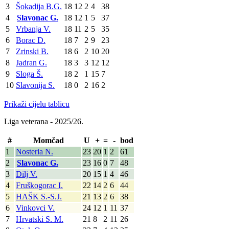
3
Šokadija B.G.
18
12
2
4
38
4
Slavonac G.
18
12
1
5
37
5
Vrbanja V.
18
11
2
5
35
6
Borac D.
18
7
2
9
23
7
Zrinski B.
18
6
2
10
20
8
Jadran G.
18
3
3
12
12
9
Sloga Š.
18
2
1
15
7
10
Slavonija S.
18
0
2
16
2
Prikaži cijelu tablicu
Liga veterana - 2025/26.
#
Momčad
U
+
=
-
bod
1
Nosteria N.
23
20
1
2
61
2
Slavonac G.
23
16
0
7
48
3
Dilj V.
20
15
1
4
46
4
Fruškogorac I.
22
14
2
6
44
5
HAŠK S.-S.J.
21
13
2
6
38
6
Vinkovci V.
24
12
1
11
37
7
Hrvatski S. M.
21
8
2
11
26