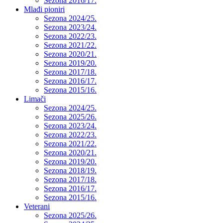
Sezona 2016/17.
Mlađi pioniri
Sezona 2024/25.
Sezona 2023/24.
Sezona 2022/23.
Sezona 2021/22.
Sezona 2020/21.
Sezona 2019/20.
Sezona 2017/18.
Sezona 2016/17.
Sezona 2015/16.
Limači
Sezona 2024/25.
Sezona 2025/26.
Sezona 2023/24.
Sezona 2022/23.
Sezona 2021/22.
Sezona 2020/21.
Sezona 2019/20.
Sezona 2018/19.
Sezona 2017/18.
Sezona 2016/17.
Sezona 2015/16.
Veterani
Sezona 2025/26.