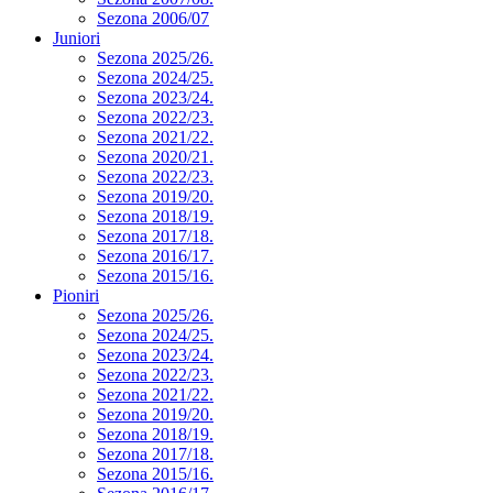
Sezona 2006/07
Juniori
Sezona 2025/26.
Sezona 2024/25.
Sezona 2023/24.
Sezona 2022/23.
Sezona 2021/22.
Sezona 2020/21.
Sezona 2022/23.
Sezona 2019/20.
Sezona 2018/19.
Sezona 2017/18.
Sezona 2016/17.
Sezona 2015/16.
Pioniri
Sezona 2025/26.
Sezona 2024/25.
Sezona 2023/24.
Sezona 2022/23.
Sezona 2021/22.
Sezona 2019/20.
Sezona 2018/19.
Sezona 2017/18.
Sezona 2015/16.