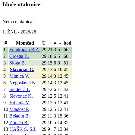
Iduće utakmice:
Nema utakmica!
1. ŽNL - 2025/26.
#
Momčad
U
+
=
-
bod
1
Frankopan R.A.
29
21
3
5
66
2
Croatia B.
29
18
6
5
60
3
Sloga B.
29
15
6
8
51
4
Slavonac G.
29
13
6
10
45
5
Mitnica V.
29
14
3
12
45
6
Negoslavci N.
29
14
3
12
45
7
Sinđelić T.
29
12
6
11
42
8
Slavonac K.
29
12
5
12
41
9
Vrbanja V.
29
12
5
12
41
10
Mladost P.
29
12
5
12
41
11
Bršadin B.
29
11
3
15
36
12
Zrinski B.
29
10
5
14
35
13
HAŠK S.-S.J.
29
9
7
13
34