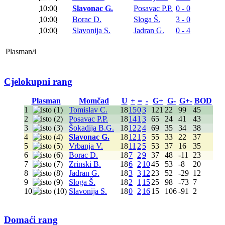
10:00
Slavonac G.
Posavac P.P.
0 - 0
10:00
Borac D.
Sloga Š.
3 - 0
10:00
Slavonija S.
Jadran G.
0 - 4
Plasman/i
Cjelokupni rang
Plasman
Momčad
U
+
=
-
G+
G-
G+-
BOD
1
(1)
Tomislav C.
18
15
0
3
121
22
99
45
2
(2)
Posavac P.P.
18
14
1
3
65
24
41
43
3
(3)
Šokadija B.G.
18
12
2
4
69
35
34
38
4
(4)
Slavonac G.
18
12
1
5
55
33
22
37
5
(5)
Vrbanja V.
18
11
2
5
53
37
16
35
6
(6)
Borac D.
18
7
2
9
37
48
-11
23
7
(7)
Zrinski B.
18
6
2
10
45
53
-8
20
8
(8)
Jadran G.
18
3
3
12
23
52
-29
12
9
(9)
Sloga Š.
18
2
1
15
25
98
-73
7
10
(10)
Slavonija S.
18
0
2
16
15
106
-91
2
Domaći rang