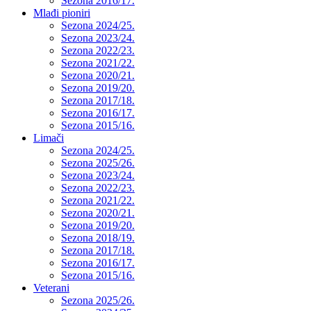
Sezona 2016/17.
Mlađi pioniri
Sezona 2024/25.
Sezona 2023/24.
Sezona 2022/23.
Sezona 2021/22.
Sezona 2020/21.
Sezona 2019/20.
Sezona 2017/18.
Sezona 2016/17.
Sezona 2015/16.
Limači
Sezona 2024/25.
Sezona 2025/26.
Sezona 2023/24.
Sezona 2022/23.
Sezona 2021/22.
Sezona 2020/21.
Sezona 2019/20.
Sezona 2018/19.
Sezona 2017/18.
Sezona 2016/17.
Sezona 2015/16.
Veterani
Sezona 2025/26.