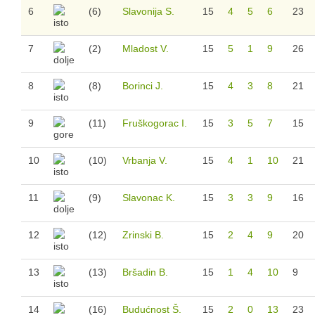
6
(6)
Slavonija S.
15
4
5
6
23
7
(2)
Mladost V.
15
5
1
9
26
8
(8)
Borinci J.
15
4
3
8
21
9
(11)
Fruškogorac I.
15
3
5
7
15
10
(10)
Vrbanja V.
15
4
1
10
21
11
(9)
Slavonac K.
15
3
3
9
16
12
(12)
Zrinski B.
15
2
4
9
20
13
(13)
Bršadin B.
15
1
4
10
9
14
(16)
Budućnost Š.
15
2
0
13
23