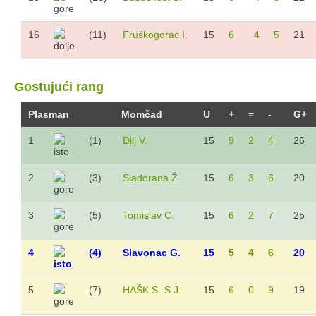
16
(11)
Fruškogorac I.
15
6
4
5
21
Gostujući rang
Plasman
Momčad
U
+
=
-
G+
1
(1)
Dilj V.
15
9
2
4
26
2
(3)
Sladorana Ž.
15
6
3
6
20
3
(5)
Tomislav C.
15
6
2
7
25
4
(4)
Slavonac G.
15
5
4
6
20
5
(7)
HAŠK S.-S.J.
15
6
0
9
19