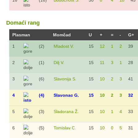
16
(16)
Budućnost Š.
30
8
4
18
45
Sezona 2025/26.
Sezona 2023/24.
Domaći rang
Sezona 2022/23.
Plasman
Momčad
U
+
=
-
G+
Sezona 2021/22.
Sezona 2020/21.
1
(2)
Mladost V.
15
12
1
2
39
Sezona 2019/20.
2
(1)
Dilj V.
15
11
3
1
28
Sezona 2018/19.
Sezona 2017/18.
3
(6)
Slavonija S.
15
10
2
3
41
Sezona 2016/17.
Sezona 2015/16.
4
(4)
Slavonac G.
15
10
2
3
32
Veterani
Sezona 2025/26.
5
(3)
Sladorana Ž.
15
10
1
4
33
Sezona 2024/25.
Sezona 2023/24.
6
(5)
Tomislav C.
15
10
0
5
31
Sezona 2022/23.