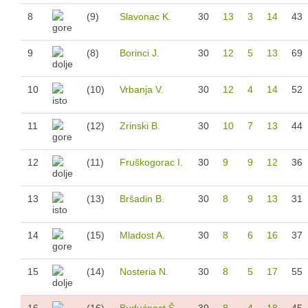
Sezona 2018/19.
8
(9)
Slavonac K.
30
13
3
14
43
Sezona 2017/18.
Sezona 2015/16.
9
(8)
Borinci J.
30
12
5
13
69
Sezona 2016/17.
Mlađi pioniri
10
(10)
Vrbanja V.
30
12
4
14
52
Sezona 2024/25.
Sezona 2023/24.
11
(12)
Zrinski B.
30
10
7
13
44
Sezona 2022/23.
Sezona 2021/22.
12
(11)
Fruškogorac I.
30
9
9
12
36
Sezona 2020/21.
13
(13)
Bršadin B.
30
8
9
13
31
Sezona 2019/20.
Sezona 2017/18.
14
(15)
Mladost A.
30
8
6
16
37
Sezona 2016/17.
Sezona 2015/16.
15
(14)
Nosteria N.
30
8
5
17
55
Limači
Sezona 2024/25.