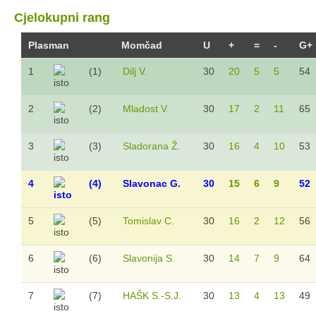
Cjelokupni rang
Sezona 2020/21.
Sezona 2022/23.
Plasman
Momčad
U
+
=
-
G+
Sezona 2019/20.
1
(1)
Dilj V.
30
20
5
5
54
Sezona 2018/19.
Sezona 2017/18.
2
(2)
Mladost V.
30
17
2
11
65
Sezona 2016/17.
3
(3)
Sladorana Ž.
30
16
4
10
53
Sezona 2015/16.
Pioniri
4
(4)
Slavonac G.
30
15
6
9
52
Sezona 2025/26.
Sezona 2024/25.
5
(5)
Tomislav C.
30
16
2
12
56
Sezona 2023/24.
Sezona 2022/23.
6
(6)
Slavonija S.
30
14
7
9
64
Sezona 2021/22.
Sezona 2019/20.
7
(7)
HAŠK S.-S.J.
30
13
4
13
49