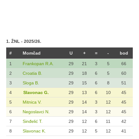
1. ŽNL - 2025/26.
#
Momčad
U
+
=
-
bod
1
Frankopan R.A.
29
21
3
5
66
2
Croatia B.
29
18
6
5
60
3
Sloga B.
29
15
6
8
51
4
Slavonac G.
29
13
6
10
45
5
Mitnica V.
29
14
3
12
45
6
Negoslavci N.
29
14
3
12
45
7
Sinđelić T.
29
12
6
11
42
8
Slavonac K.
29
12
5
12
41