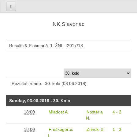
NK Slavonac Početna
Seniori
NK Slavonac
Sezona 2025/26.
Sezona 2024/25.
Results & Plasman/i: 1. ŽNL - 2017/18.
Sezona 2023/24.
Sezona 2022/23.
Sezona 2021/22.
Sezona 2020/21.
Rezultati runde - 30. kolo (03.06.2018)
Sezona 2019/20.
Sezona 2018/19.
Sunday, 03.06.2018 - 30. Kolo
Sezona 2017/18.
18:00
Mladost A.
Nosteria
4 - 2
Sezona 2016/17.
N.
Sezona 2015/16.
18:00
Fruškogorac
Zrinski B.
1 - 3
Sezona 2014/15.
I.