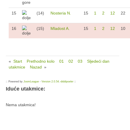
15
(14)
Nosteria N.
15
1
2
12
22
16
(15)
Mladost A.
15
1
2
12
10
«
Start
Prethodno kolo
01
02
03
Sljedeći dan
utakmice
Nazad
»
:: Powered by
JoomLeague
-
Version 2.0.54.-diddipoeler
::
Iduće utakmice:
Nema utakmica!