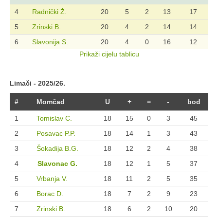
4
Radnički Ž.
20
5
2
13
17
5
Zrinski B.
20
4
2
14
14
6
Slavonija S.
20
4
0
16
12
Prikaži cijelu tablicu
Limači - 2025/26.
#
Momčad
U
+
=
-
bod
1
Tomislav C.
18
15
0
3
45
2
Posavac P.P.
18
14
1
3
43
3
Šokadija B.G.
18
12
2
4
38
4
Slavonac G.
18
12
1
5
37
5
Vrbanja V.
18
11
2
5
35
6
Borac D.
18
7
2
9
23
7
Zrinski B.
18
6
2
10
20