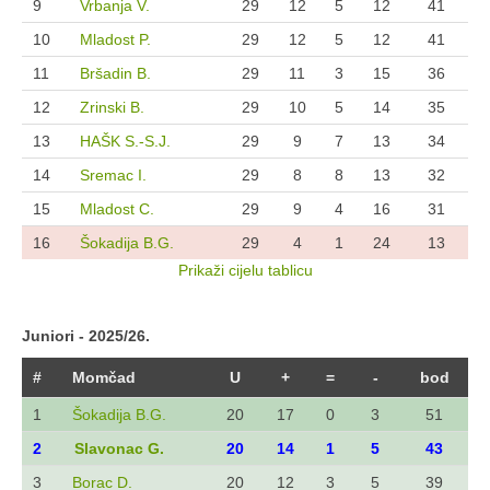
9
Vrbanja V.
29
12
5
12
41
10
Mladost P.
29
12
5
12
41
11
Bršadin B.
29
11
3
15
36
12
Zrinski B.
29
10
5
14
35
13
HAŠK S.-S.J.
29
9
7
13
34
14
Sremac I.
29
8
8
13
32
15
Mladost C.
29
9
4
16
31
16
Šokadija B.G.
29
4
1
24
13
Prikaži cijelu tablicu
Juniori - 2025/26.
#
Momčad
U
+
=
-
bod
1
Šokadija B.G.
20
17
0
3
51
2
Slavonac G.
20
14
1
5
43
3
Borac D.
20
12
3
5
39