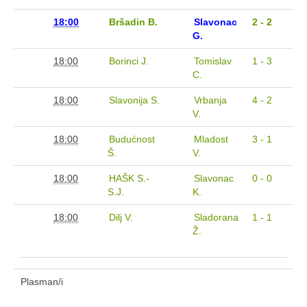
Sezona 2013/14.
18:00
Bršadin B.
Slavonac
2 - 2
Sezona 2012/13.
G.
Sezona 2011/12.
18:00
Borinci J.
Tomislav
1 - 3
C.
Sezona 2010/11.
Sezona 2008/09.
18:00
Slavonija S.
Vrbanja
4 - 2
V.
Sezona 2009/10.
18:00
Budućnost
Mladost
3 - 1
Sezona 2020/21.
Š.
V.
Sezona 2007/08.
18:00
HAŠK S.-
Slavonac
0 - 0
Sezona 2006/07
S.J.
K.
Juniori
18:00
Dilj V.
Sladorana
1 - 1
Sezona 2025/26.
Ž.
Sezona 2024/25.
Sezona 2023/24.
Plasman/i
Sezona 2022/23.
Sezona 2021/22.