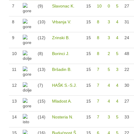
7
(9)
Slavonac K.
15
10
0
5
27
Sezona 2021/22.
Sezona 2020/21.
8
(10)
Vrbanja V.
15
8
3
4
31
Sezona 2019/20.
Sezona 2018/19.
9
(12)
Zrinski B.
15
8
3
4
24
Sezona 2017/18.
10
(8)
Borinci J.
15
8
2
5
48
Sezona 2016/17.
Sezona 2015/16.
11
(13)
Bršadin B.
15
7
5
3
22
Sezona 2014/15.
Sezona 2013/14.
12
(7)
HAŠK S.-S.J.
15
7
4
4
30
Sezona 2012/13.
Login
13
(15)
Mladost A.
15
7
4
4
27
14
(14)
Nosteria N.
15
7
3
5
33
15
(16)
Budućnost Š.
15
6
4
5
22