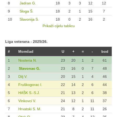
8
Jadran G.
18
3
3
12
12
9
Sloga Š.
18
2
1
15
7
10
Slavonija S.
18
0
2
16
2
Prikaži cijelu tablicu
Liga veterana - 2025/26.
#
Momčad
U
+
=
-
bod
1
Nosteria N.
23
20
1
2
61
2
Slavonac G.
23
16
0
7
48
3
Dilj V.
20
15
1
4
46
4
Fruškogorac I.
22
14
2
6
44
5
HAŠK S.-S.J.
21
13
2
6
38
6
Vinkovci V.
24
12
1
11
37
7
Hrvatski S. M.
21
8
2
11
26