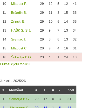
10
Mladost P.
29
12
5
12
41
11
Bršadin B.
29
11
3
15
36
12
Zrinski B.
29
10
5
14
35
13
HAŠK S.-S.J.
29
9
7
13
34
14
Sremac I.
29
8
8
13
32
15
Mladost C.
29
9
4
16
31
16
Šokadija B.G.
29
4
1
24
13
Prikaži cijelu tablicu
Juniori - 2025/26.
#
Momčad
U
+
=
-
bod
1
Šokadija B.G.
20
17
0
3
51
2
Slavonac G.
20
14
1
5
43