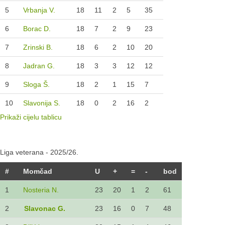
5
Vrbanja V.
18
11
2
5
35
6
Borac D.
18
7
2
9
23
7
Zrinski B.
18
6
2
10
20
8
Jadran G.
18
3
3
12
12
9
Sloga Š.
18
2
1
15
7
10
Slavonija S.
18
0
2
16
2
Prikaži cijelu tablicu
Liga veterana - 2025/26.
#
Momčad
U
+
=
-
bod
1
Nosteria N.
23
20
1
2
61
2
Slavonac G.
23
16
0
7
48