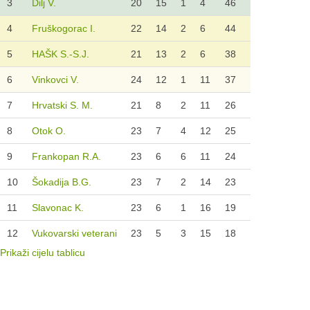
3
Dilj V.
20
15
1
4
46
4
Fruškogorac I.
22
14
2
6
44
5
HAŠK S.-S.J.
21
13
2
6
38
6
Vinkovci V.
24
12
1
11
37
7
Hrvatski S. M.
21
8
2
11
26
8
Otok O.
23
7
4
12
25
9
Frankopan R.A.
23
6
6
11
24
10
Šokadija B.G.
23
7
2
14
23
11
Slavonac K.
23
6
1
16
19
12
Vukovarski veterani
23
5
3
15
18
Prikaži cijelu tablicu