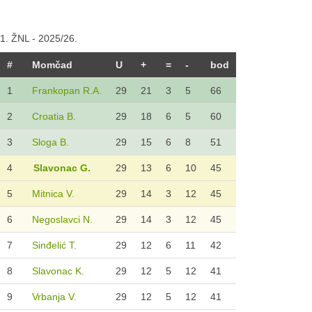
1. ŽNL - 2025/26.
#
Momčad
U
+
=
-
bod
1
Frankopan R.A.
29
21
3
5
66
2
Croatia B.
29
18
6
5
60
3
Sloga B.
29
15
6
8
51
4
Slavonac G.
29
13
6
10
45
5
Mitnica V.
29
14
3
12
45
6
Negoslavci N.
29
14
3
12
45
7
Sinđelić T.
29
12
6
11
42
8
Slavonac K.
29
12
5
12
41
9
Vrbanja V.
29
12
5
12
41