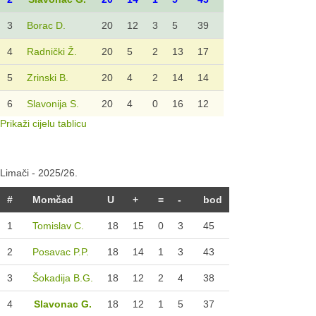
3
Borac D.
20
12
3
5
39
4
Radnički Ž.
20
5
2
13
17
5
Zrinski B.
20
4
2
14
14
6
Slavonija S.
20
4
0
16
12
Prikaži cijelu tablicu
Limači - 2025/26.
#
Momčad
U
+
=
-
bod
1
Tomislav C.
18
15
0
3
45
2
Posavac P.P.
18
14
1
3
43
3
Šokadija B.G.
18
12
2
4
38
4
Slavonac G.
18
12
1
5
37