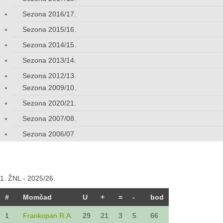
Sezona 2016/17.
Sezona 2015/16.
Vrbanja V.
(NK)
Sezona 2013/14.
Sezona 2016/17.
Sezona 2015/16.
Sezona 2012/13.
Sezona 2015/16.
:: Powered by
JoomLeague
-
Version 2.0.54.-diddipoeler
::
Iduće utakmice:
Sezona 2011/12.
Sezona 2014/15.
Sezona 2010/11.
Sezona 2013/14.
Nema utakmica!
Sezona 2008/09.
Sezona 2012/13.
Sezona 2009/10.
Sezona 2020/21.
Sezona 2007/08.
Sezona 2006/07
1. ŽNL - 2025/26.
#
Momčad
U
+
=
-
bod
1
Frankopan R.A.
29
21
3
5
66