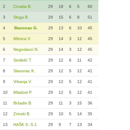
2
Croatia B.
29
18
6
5
60
3
Sloga B.
29
15
6
8
51
4
Slavonac G.
29
13
6
10
45
5
Mitnica V.
29
14
3
12
45
6
Negoslavci N.
29
14
3
12
45
7
Sinđelić T.
29
12
6
11
42
8
Slavonac K.
29
12
5
12
41
9
Vrbanja V.
29
12
5
12
41
10
Mladost P.
29
12
5
12
41
11
Bršadin B.
29
11
3
15
36
12
Zrinski B.
29
10
5
14
35
13
HAŠK S.-S.J.
29
9
7
13
34