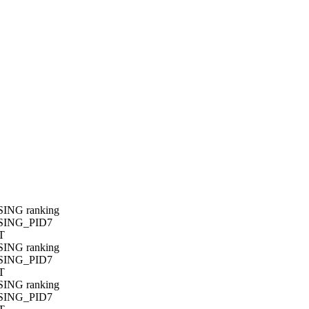
G ranking
ING_PID7
T
G ranking
ING_PID7
T
G ranking
ING_PID7