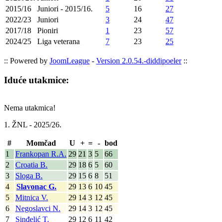
2015/16
Juniori - 2015/16.
5
16
27
2022/23
Juniori
3
24
47
2017/18
Pioniri
1
23
57
2024/25
Liga veterana
7
23
25
:: Powered by
JoomLeague
-
Version 2.0.54.-diddipoeler
::
Iduće utakmice:
Nema utakmica!
1. ŽNL - 2025/26.
#
Momčad
U
+
=
-
bod
1
Frankopan R.A.
29
21
3
5
66
2
Croatia B.
29
18
6
5
60
3
Sloga B.
29
15
6
8
51
4
Slavonac G.
29
13
6
10
45
5
Mitnica V.
29
14
3
12
45
6
Negoslavci N.
29
14
3
12
45
7
Sinđelić T.
29
12
6
11
42