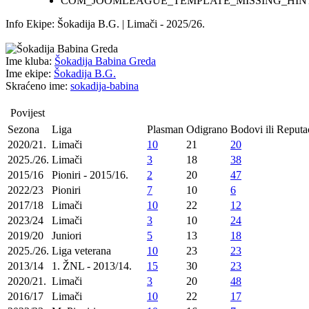
COM_JOOMLEAGUE_TEMPLATE_MISSING_HIN
Info Ekipe: Šokadija B.G. | Limači - 2025/26.
Ime kluba:
Šokadija Babina Greda
Ime ekipe:
Šokadija B.G.
Skraćeno ime:
sokadija-babina
Povijest
Sezona
Liga
Plasman
Odigrano
Bodovi ili Reputa
2020/21.
Limači
10
21
20
2025./26.
Limači
3
18
38
2015/16
Pioniri - 2015/16.
2
20
47
2022/23
Pioniri
7
10
6
2017/18
Limači
10
22
12
2023/24
Limači
3
10
24
2019/20
Juniori
5
13
18
2025./26.
Liga veterana
10
23
23
2013/14
1. ŽNL - 2013/14.
15
30
23
2020/21.
Limači
3
20
48
2016/17
Limači
10
22
17