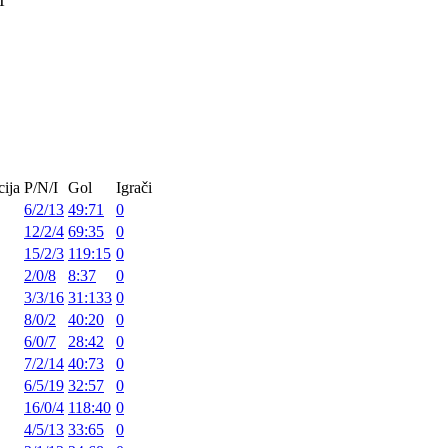
T
cija
P/N/I
Gol
Igrači
6/2/13
49:71
0
12/2/4
69:35
0
15/2/3
119:15
0
2/0/8
8:37
0
3/3/16
31:133
0
8/0/2
40:20
0
6/0/7
28:42
0
7/2/14
40:73
0
6/5/19
32:57
0
16/0/4
118:40
0
4/5/13
33:65
0