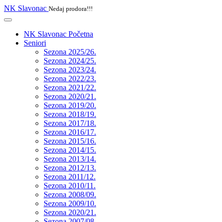
NK Slavonac
Nedaj prodora!!!
NK Slavonac Početna
Seniori
Sezona 2025/26.
Sezona 2024/25.
Sezona 2023/24.
Sezona 2022/23.
Sezona 2021/22.
Sezona 2020/21.
Sezona 2019/20.
Sezona 2018/19.
Sezona 2017/18.
Sezona 2016/17.
Sezona 2015/16.
Sezona 2014/15.
Sezona 2013/14.
Sezona 2012/13.
Sezona 2011/12.
Sezona 2010/11.
Sezona 2008/09.
Sezona 2009/10.
Sezona 2020/21.
Sezona 2007/08.