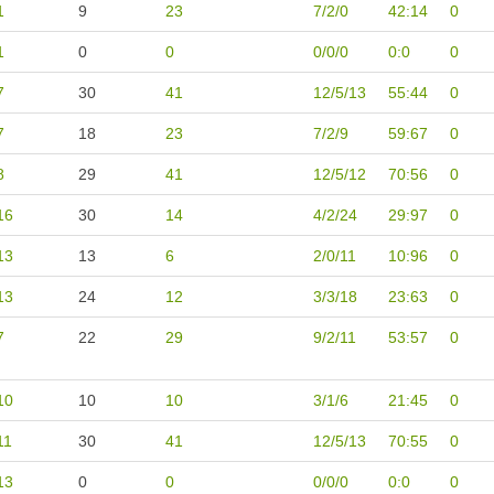
1
9
23
7/2/0
42:14
0
1
0
0
0/0/0
0:0
0
7
30
41
12/5/13
55:44
0
7
18
23
7/2/9
59:67
0
8
29
41
12/5/12
70:56
0
16
30
14
4/2/24
29:97
0
13
13
6
2/0/11
10:96
0
13
24
12
3/3/18
23:63
0
7
22
29
9/2/11
53:57
0
10
10
10
3/1/6
21:45
0
11
30
41
12/5/13
70:55
0
13
0
0
0/0/0
0:0
0