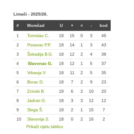
Limači - 2025/26.
#
Momčad
U
+
=
-
bod
1
Tomislav C.
18
15
0
3
45
2
Posavac P.P.
18
14
1
3
43
3
Šokadija B.G.
18
12
2
4
38
4
Slavonac G.
18
12
1
5
37
5
Vrbanja V.
18
11
2
5
35
6
Borac D.
18
7
2
9
23
7
Zrinski B.
18
6
2
10
20
8
Jadran G.
18
3
3
12
12
9
Sloga Š.
18
2
1
15
7
10
Slavonija S.
18
0
2
16
2
Prikaži cijelu tablicu