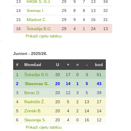
13
HAŠK S.-S.J.
29
9
7
13
34
14
Sremac I.
29
8
8
13
32
15
Mladost C.
29
9
4
16
31
16
Šokadija B.G.
29
4
1
24
13
Prikaži cijelu tablicu
Juniori - 2025/26.
#
Momčad
U
+
=
-
bod
1
Šokadija B.G.
20
17
0
3
51
2
Slavonac G.
20
14
1
5
43
3
Borac D.
20
12
3
5
39
4
Radnički Ž.
20
5
2
13
17
5
Zrinski B.
20
4
2
14
14
6
Slavonija S.
20
4
0
16
12
Prikaži cijelu tablicu