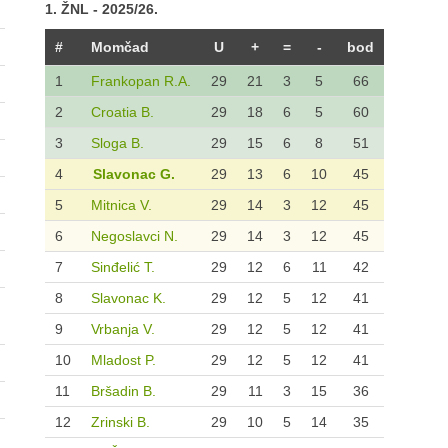
1. ŽNL - 2025/26.
#
Momčad
U
+
=
-
bod
1
Frankopan R.A.
29
21
3
5
66
2
Croatia B.
29
18
6
5
60
3
Sloga B.
29
15
6
8
51
4
Slavonac G.
29
13
6
10
45
5
Mitnica V.
29
14
3
12
45
6
Negoslavci N.
29
14
3
12
45
7
Sinđelić T.
29
12
6
11
42
8
Slavonac K.
29
12
5
12
41
9
Vrbanja V.
29
12
5
12
41
10
Mladost P.
29
12
5
12
41
11
Bršadin B.
29
11
3
15
36
12
Zrinski B.
29
10
5
14
35