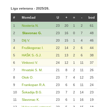
Liga veterana - 2025/26.
#
Momčad
U
+
=
-
bod
1
Nosteria N.
23
20
1
2
61
2
Slavonac G.
23
16
0
7
48
3
Dilj V.
20
15
1
4
46
4
Fruškogorac I.
22
14
2
6
44
5
HAŠK S.-S.J.
21
13
2
6
38
6
Vinkovci V.
24
12
1
11
37
7
Hrvatski S. M.
21
8
2
11
26
8
Otok O.
23
7
4
12
25
9
Frankopan R.A.
23
6
6
11
24
10
Šokadija B.G.
23
7
2
14
23
11
Slavonac K.
23
6
1
16
19