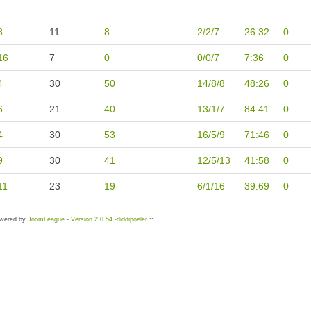
8
11
8
2/2/7
26:32
0
16
7
0
0/0/7
7:36
0
4
30
50
14/8/8
48:26
0
6
21
40
13/1/7
84:41
0
4
30
53
16/5/9
71:46
0
9
30
41
12/5/13
41:58
0
11
23
19
6/1/16
39:69
0
owered by
JoomLeague
-
Version 2.0.54.-diddipoeler
::