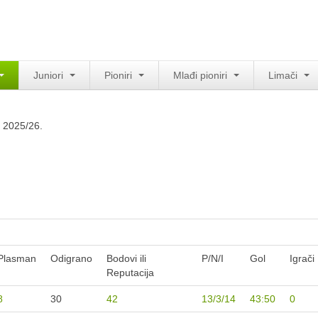
Juniori
Pioniri
Mlađi pioniri
Limači
- 2025/26.
Plasman
Odigrano
Bodovi ili
P/N/I
Gol
Igrači
Reputacija
8
30
42
13/3/14
43:50
0